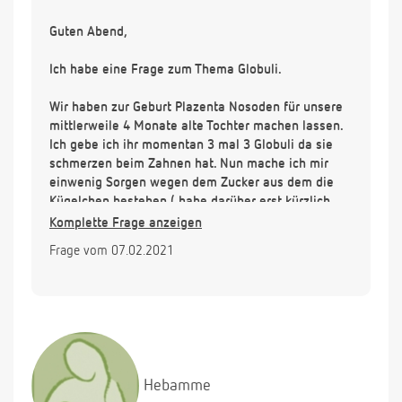
Guten Abend,
Ich habe eine Frage zum Thema Globuli.
Wir haben zur Geburt Plazenta Nosoden für unsere
mittlerweile 4 Monate alte Tochter machen lassen.
Ich gebe ich ihr momentan 3 mal 3 Globuli da sie
schmerzen beim Zahnen hat. Nun mache ich mir
einwenig Sorgen wegen dem Zucker aus dem die
Kügelchen bestehen ( habe darüber erst kürzlich
was negatives von einem Kinderarzt gelesen).
Komplette Frage anzeigen
Ich gebe sie ihr jetzt schon seit ein paar Wochen.
Frage vom 07.02.2021
Kann das nun Karies verursachen oder anderweitig
schädlich sein für ein Säugling?
Über eine Rückmeldung freue ich mich sehr.
Hebamme