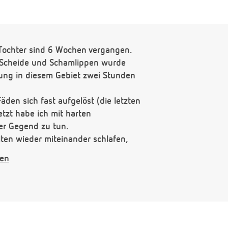
 Tochter sind 6 Wochen vergangen.
n Scheide und Schamlippen wurde
tung in diesem Gebiet zwei Stunden
äden sich fast aufgelöst (die letzten
etzt habe ich mit harten
er Gegend zu tun.
ten wieder miteinander schlafen,
ich - es tut weh und gibt neue kleine
gen
würde ich mich schon unterziehen,
ch neue Narben?
 nach solchen Eingriffen?