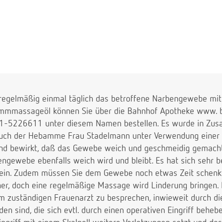
glichkeiten?
e Antwort im Voraus!
, regelmäßig einmal täglich das betroffene Narbengewebe 
mmmassageöl können Sie über die Bahnhof Apotheke www. b
1-5226611 unter diesem Namen bestellen. Es wurde in Zu
 auch der Hebamme Frau Stadelmann unter Verwendung einer 
nd bewirkt, daß das Gewebe weich und geschmeidig gemacht
engewebe ebenfalls weich wird und bleibt. Es hat sich sehr b
 ein. Zudem müssen Sie dem Gewebe noch etwas Zeit schenk
 her, doch eine regelmäßige Massage wird Linderung bringen. 
rem zuständigen Frauenarzt zu besprechen, inwieweit durch d
en sind, die sich evtl. durch einen operativen Eingriff behebe