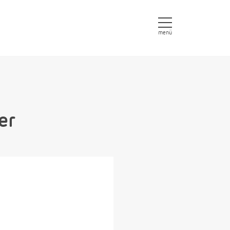
menü
er