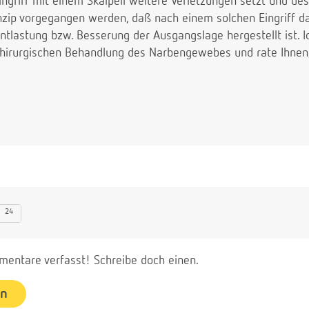
Eingriff mit einem Skalpell weitere Verletzungen setzt und de
nzip vorgegangen werden, daß nach einem solchen Eingriff 
tlastung bzw. Besserung der Ausgangslage hergestellt ist. I
chirurgischen Behandlung des Narbengewebes und rate Ihnen
24
entare verfasst! Schreibe doch einen.
en