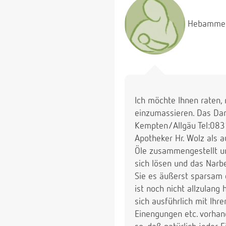
Gibt es noch andere Mö
Herzlichen Dank für Ihr
Hebamme
Ich möchte Ihnen raten
einzumassieren. Das Da
Kempten/Allgäu Tel:083
Apotheker Hr. Wolz als
Öle zusammengestellt u
sich lösen und das Narb
Sie es äußerst sparsam
ist noch nicht allzulang
sich ausführlich mit Ih
Einengungen etc. vorhand