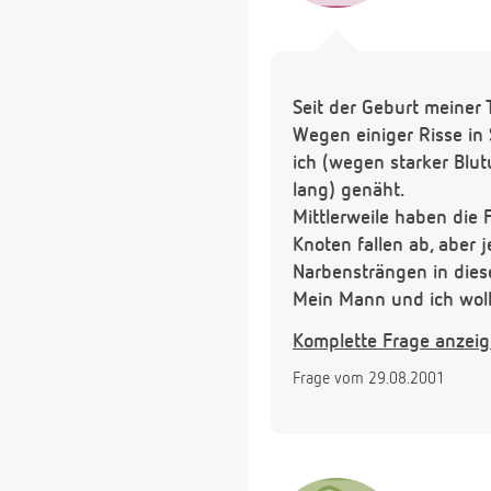
Seit der Geburt meiner
Wegen einiger Risse i
ich (wegen starker Blu
lang) genäht.
Mittlerweile haben die F
Knoten fallen ab, aber j
Narbensträngen in dies
Mein Mann und ich woll
aber es ist fast unmögl
Komplette Frage anzei
Risse!
Frage vom 29.08.2001
Was kann ich tun?
Einem kleinen Eingriff 
aber gibt das nicht no
Wie sind die Ergebnisse