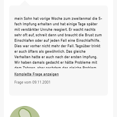
mein Sohn hat vorige Woche zum zweitenmal die 5-
fach Impfung erhalten und hat einige Tage später
mit verstärkter Unruhe reagiert. Er wacht nachts
sehr oft auf, schreit dann und braucht die Brust zum
Einschlafen oder auf jeden Fall eine Einschlafhilfe.
Dies war vorher nicht mehr der Fall. Tagsüber trinkt
er auch öfters als gewöhnlich. Das gleiche
Verhalten hatte er auch nach der ersten Impfung.
Wir haben damals gedacht er hätte Probleme mit
dem Zahnen, aber nachdem das gleiche Problem
jetzt wieder auftaucht frage ich mich, ob es mit den
Komplette Frage anzeigen
Impfungen zu tun haben kann. Wie gesagt, es fing
Frage vom 09.11.2001
erst einige Tage nach der Impfung an und dauerte
beim ersten Mal 1 - 2 Wochen bis es sich wieder
normalisiert hatte. Er leidet auch an Neurodermits;
hat allerdings keine Hautprobleme dadurch
bekommen.