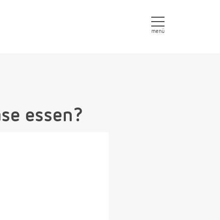
menü
äse essen?