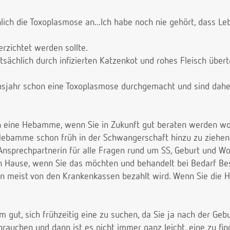
ich die Toxoplasmose an...Ich habe noch nie gehört, dass Le
erzichtet werden sollte.
sächlich durch infizierten Katzenkot und rohes Fleisch über
sjahr schon eine Toxoplasmose durchgemacht und sind daher
 eine Hebamme, wenn Sie in Zukunft gut beraten werden wo
e Hebamme schon früh in der Schwangerschaft hinzu zu ziehen
 Ansprechpartnerin für alle Fragen rund um SS, Geburt und W
h Hause, wenn Sie das möchten und behandelt bei Bedarf B
nn meist von den Krankenkassen bezahlt wird. Wenn Sie die
em gut, sich frühzeitig eine zu suchen, da Sie ja nach der G
auchen und dann ist es nicht immer ganz leicht, eine zu fi