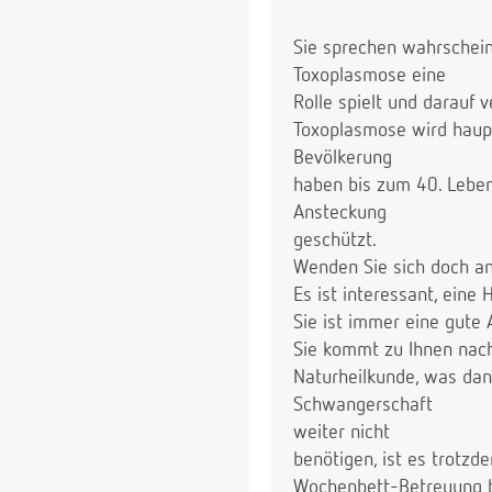
Sie sprechen wahrscheinl
Toxoplasmose eine
Rolle spielt und darauf v
Toxoplasmose wird haupt
Bevölkerung
haben bis zum 40. Leben
Ansteckung
geschützt.
Wenden Sie sich doch an
Es ist interessant, ein
Sie ist immer eine gute
Sie kommt zu Ihnen nac
Naturheilkunde, was da
Schwangerschaft
weiter nicht
benötigen, ist es trotzd
Wochenbett-Betreuung br