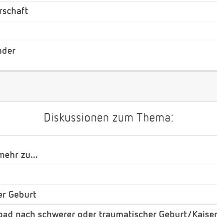
rschaft
nder
Diskussionen zum Thema:
ehr zu...
er Geburt
bad nach schwerer oder traumatischer Geburt/Kaiser