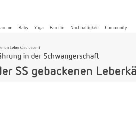
bamme
Baby
Yoga
Familie
Nachhaltigkeit
Community
ckenen Leberkäse essen?
ährung in der Schwangerschaft
der SS gebackenen Leberk