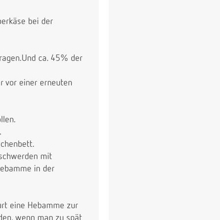
berkäse bei der
tragen.Und ca. 45% der
 vor einer erneuten
llen.
.
ochenbett.
eschwerden mit
 Hebamme in der
eburt eine Hebamme zur
nden, wenn man zu spät