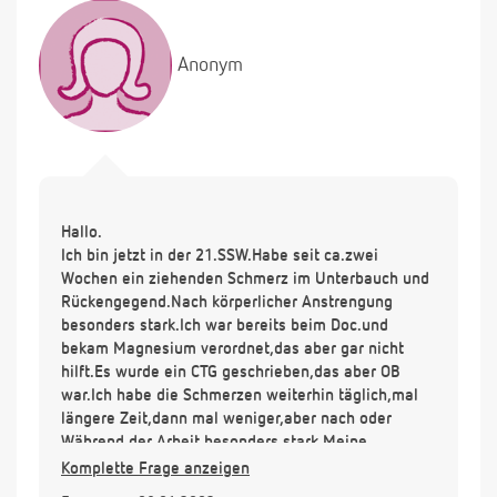
Anonym
Hallo.
Ich bin jetzt in der 21.SSW.Habe seit ca.zwei
Wochen ein ziehenden Schmerz im Unterbauch und
Rückengegend.Nach körperlicher Anstrengung
besonders stark.Ich war bereits beim Doc.und
bekam Magnesium verordnet,das aber gar nicht
hilft.Es wurde ein CTG geschrieben,das aber OB
war.Ich habe die Schmerzen weiterhin täglich,mal
längere Zeit,dann mal weniger,aber nach oder
Während der Arbeit besonders stark.Meine
Kolleginen nehmen auch sehr wenig Rücksicht.Ich
Komplette Frage anzeigen
bin in der Altenpflege tätig.Und es fällt mir sehr