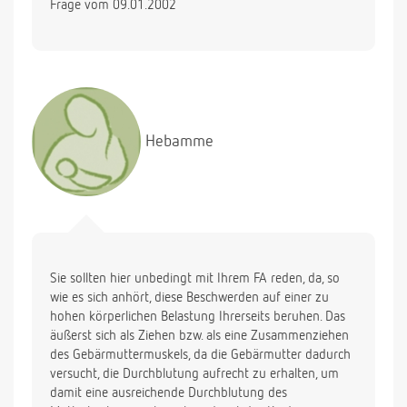
Frage vom 09.01.2002
schwer meiner Arbeit wie gewohnt
nachzukommen.Da ich mich bei der Grundpflege
viel bücken und beugen muss,halte ich dem
entsprechend mehrere kleine Pausen ein.Nun meine
Frage;kommen diese Schmerzen von der
Anstrengung,oder können sich die Schmerzen auch
als Wehen entwickeln? Ich bin sehr verunsichert ,da
Hebamme
ich diese Schmerzen nun tgl.habe trotz MG-Tbl.
Sie sollten hier unbedingt mit Ihrem FA reden, da, so
wie es sich anhört, diese Beschwerden auf einer zu
hohen körperlichen Belastung Ihrerseits beruhen. Das
äußerst sich als Ziehen bzw. als eine Zusammenziehen
des Gebärmuttermuskels, da die Gebärmutter dadurch
versucht, die Durchblutung aufrecht zu erhalten, um
damit eine ausreichende Durchblutung des