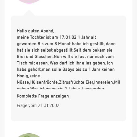
Hallo guten Abend,
meine Tochter ist am 17.01.02 1 Jahr alt
geworden.Bis zum 8 Monat habe ich gestillt, dann
hat sie sich selbst abgestillt.Seit dem bekam sie
Brei und Gläschen.Nun will sie fast nur noch vom
Tisch mit essen. Was darf ich ihr alles geben. Ich
habe gehört,man solle Babys bis zu 1 Jahr keinen
Honig,keine
Nüsse,Hülsenfrüchte,Zitrusfrüchte,Eier,Innereien,Milch
geben.Was ist,wenn sie 1 Jahr alt geworden
sind.Muß ich Dinge meiden oder darf sie jetzt alles
Komplette Frage anzeigen
mitessen? Wie sieht es mit Fisch aus? Nur bestimmt
Frage vom 21.01.2002
Sorten oder alles? Darf sie Kuhmilch,wenn ja,
welcher Fettgehalt?
Vielen Dank im Voraus für Ihre Hilfe.