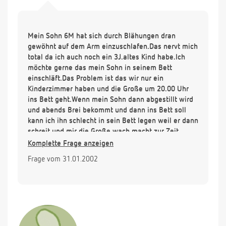
Mein Sohn 6M hat sich durch Blähungen dran
gewöhnt auf dem Arm einzuschlafen.Das nervt mich
total da ich auch noch ein 3J.altes Kind habe.Ich
möchte gerne das mein Sohn in seinem Bett
einschläft.Das Problem ist das wir nur ein
Kinderzimmer haben und die Große um 20.00 Uhr
ins Bett geht.Wenn mein Sohn dann abgestillt wird
und abends Brei bekommt und dann ins Bett soll
kann ich ihn schlecht in sein Bett legen weil er dann
schreit und mir die Große wach macht.zur Zeit
schläft er im Wohnzimmer ein und dann bringe ich
Komplette Frage anzeigen
ihn wenn er schläft in sein Bett.
Frage vom 31.01.2002
Es wäre toll wenn sie einen Tipp hätten!!!