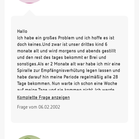
Hallo
Ich habe ein großes Problem und ich hoffe es ist
doch keines.Und zwar ist unser drittes kind 6
monate alt und wird morgens und abends gestillt
und den rest des tages bekommt er Brei und
sonstiges.Als er 2 Monate alt war habe ich mir eine
Spiralle zur Empfängnisverhütung legen lassen und
habe darauf hin meine Periode regelmäßig alle 28
Tage bekommen. Nun warte ich schon eine Woche
auf meine Tage und sie kommen nicht. Ich werde
doch hoffentlich nicht schon wieder schwanger
Komplette Frage anzeigen
sein? Und einen Test kaufen für viel Geld will ich
Frage vom 06.02.2002
nicht und zum Frauenarzt gehen will ich auch nicht
gleich.
Ich warte dringend auf Ihre Antwort.
Vielen Dank