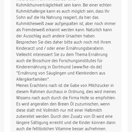
Kuhmilchunverträglichkeit sein kann. Bei einer echten
Lieben Gruß
Kuhmilchallergie kann es auch möglich sein, dass Ihr
Sohn auf die Ha Nahrung reagiert, da hier das
Kuhmilcheiweiß zwar aufgespalten ist, aber noch immer
als Fremdeiweiß erkannt werden kann. Natürlich kann
der Ausschlag auch andere Ursachen haben.
Besprechen Sie dies daher bitte auch noch mit Ihrem
Kinderarzt und / oder einer Ernährungsberaterin.
Vielleicht interessiert Sie zu dem Thema Ernährung
auch die Broschüre des Forschungsinstitutes für
Kinderernährung in Dortmund (www.fke-do.de)
"Ernährung von Säuglingen und Kleinkindern aus
Allergikerfamilien".
Meines Erachtens nach ist die Gabe von Milchzucker in
diesem Rahmen durchaus in Ordnung, dies wird meines
Wissens nach auch durch die Firma Holle so empfohlen.
Es wird angeraten den Breien Öl zuzumischen, wenn
diese statt mit Vollmilch nur mit einer Halbmilch
zubereitet werden. Durch den Zusatz von Öl wird eine
längere Sättigung erreicht und die Kinder können dann
auch die fettlöslichen Vitamine besser aufnehmen.