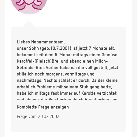
Liebes Hebammenteam,
unser Sohn (geb.10.7.2001) ist jetzt 7 Monate alt,
bekommt seit dem 6. Monat mittags einen Gemüse-
Karoffel-(Fleisch)Brei und abend einen Milch-
Getreide-Brei. Vorher habe ich ihn voll gestillt, jetzt
stille ich noch morgens, vormittags und
nachmittags. Nachts schläft er durch. Da der Kleine
erheblich Probleme mit seinem Stuhlgang hatte,
habe ich mittags fast immer auf Karotte verzichtet
und abends die Reisflocken durch Hirseflocken von
Holle ersetzt und jeder Mahlzeit ca. 1-2TL
Komplette Frage anzeigen
Milchzucker untergemischt (ist das zuviel auf
Frage vom 20.02.2002
Dauer? Unser Sohn ist z. Zt. 70cm lang und wiegt
9080 g). Außerdem hat er seit der Beikost
Milchschorf (der vorher schon wieder ganz weg