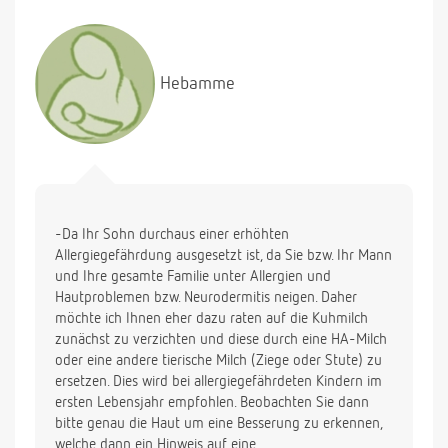
war) auf dem Kopf bekommen. Woher kann das
genau kommen? Kann das noch mehr werden?
In unserer Familie gibt er viele Allergien (ich habe
sehr trockene, flechtige Haut (in meiner Familie gibt
Hebamme
es auch Neurodermitis) mein Mann hat
Heuschnupfen, wie auch seine Mutter sehr stark).
Daher habe ich den Milchbrei auch mit HA 1 von
Beba angerührt und auf Kuhmilch verzichtet. Da
unser Sohn seit dem Milchbrei abens mit dem
Nuckeln angefangen hat, habe ich ihm seit 4 Tagen
den Brei durch ein "Breifläschchen " ersetzt. Ist das
-Da Ihr Sohn durchaus einer erhöhten
OK? Wann sollte ich abends dann wieder mit dem
Allergiegefährdung ausgesetzt ist, da Sie bzw. Ihr Mann
Löffeln beginnen? Muss ich dem Brei Öl zufügen?
und Ihre gesamte Familie unter Allergien und
Außerdem überlege ich, voll abzustillen, damit ich
Hautproblemen bzw. Neurodermitis neigen. Daher
unabhängiger bin, habe aber Bedenken wegen der
möchte ich Ihnen eher dazu raten auf die Kuhmilch
Allergien. Ich würde ja die Stillmahlzeiten in
zunächst zu verzichten und diese durch eine HA-Milch
Flaschenmahlzeiten "umwandeln"... Ist davon
oder eine andere tierische Milch (Ziege oder Stute) zu
vielleicht doch abzuraten? Falls ich damit doch
ersetzen. Dies wird bei allergiegefährdeten Kindern im
anfangen sollte, wie schnell kann/sollte man das
ersten Lebensjahr empfohlen. Beobachten Sie dann
machen? Wie viele Mahlzeiten bekommt er dann?
bitte genau die Haut um eine Besserung zu erkennen,
Vielen Dank schonmal für die Antworten.
welche dann ein Hinweis auf eine