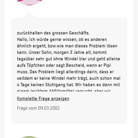
zurückhalten des grossen Geschäfts.
Hallo, ich würde gerne wissen, ob es anderen
ähnlich ergeht, bzw.wie man dieses Problem lösen
kann. Unser Sohn, morgen 3 Jahre alt, kommt
tagsüber sehr gut ohne Windel klar und geht alleine
aufs Töpfchen oder sagt Bescheid, wenn er Pipi
muss. Das Problem liegt allerdings darin, dass er
seitdem er keine Windel mehr trägt, auch schon mal
4 Tage keinen Stuhlgang hat. Wir haben es dann mit
einem leichtem Abführmittel versucht, aber wir
denken, dass dies ja nicht die Lösung sein kann. Ist
Komplette Frage anzeigen
es normal und gibt es sich wieder oder welchen
Frage vom 09.03.2002
Vorschlag haben sie? Vorher war der Stuhlgang
regelmäßig 1-2 Mal am Tag. Vielen Dank im
voraus.