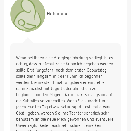
Brei ersetzen soll und daß Kinder auch erstmal nur
zwei- bis dreimal die Woche Milch bekommen
Hebamme
sollen. Außerdem wird ja auch die Meinung
vertreten, daß man erst Joghurt oder Käse geben
soll, weil vergorene Milchprodukte besser vertragen
werden.
Was sagen Sie dazu ?
Vielen Dank im voraus.
Mit freundlichen Grüßen
Wenn bei Ihnen eine Allergiegefährdung vorliegt ist es
richtig, dass zunächst keine Kuhmilch gegeben werden
sollte. Erst (ungefähr) nach dem ersten Geburtstag
sollte dann langsam mit der Kuhmilch begonnen
werden. Die meisten Ernährungsberater empfehlen
dann zunächst mit Jogurt oder ähnlichem zu
beginnen, um den Magen-Darm-Trakt so langsam auf
die Kuhmilch vorzubereiten. Wenn Sie zunächst nur
jeden zweiten Tag etwas Naturjogurt - evt. mit etwas
Obst - geben, werden Sie Ihre Tochter sicherlich sehr
behutsam an die neue Milch gewöhnen und eventuelle
Unverträglichkeiten auch sehr schnell bemerken.