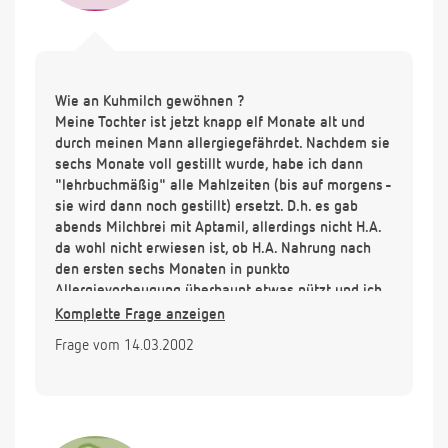
Wie an Kuhmilch gewöhnen ?
Meine Tochter ist jetzt knapp elf Monate alt und
durch meinen Mann allergiegefährdet. Nachdem sie
sechs Monate voll gestillt wurde, habe ich dann
"lehrbuchmäßig" alle Mahlzeiten (bis auf morgens -
sie wird dann noch gestillt) ersetzt. D.h. es gab
abends Milchbrei mit Aptamil, allerdings nicht H.A.
da wohl nicht erwiesen ist, ob H.A. Nahrung nach
den ersten sechs Monaten in punkto
Allergievorbeugung überhaupt etwas nützt und ich
befürchtet habe, daß sie HA-Brei w/des bitteren
Komplette Frage anzeigen
Geschmacks auch nicht essen würde. Bisher hat sie
Frage vom 14.03.2002
noch nie Reaktionen auf irgendwelche Lebensmittel
gezeigt. Mich würde interessieren, wie ich denn in
den nächsten Wochen dann Kuhmilch einführen
kann. Ich habe gelesen, daß man erst einmal die
Säuglingsmilch schrittweise durch Kuhmilch beim