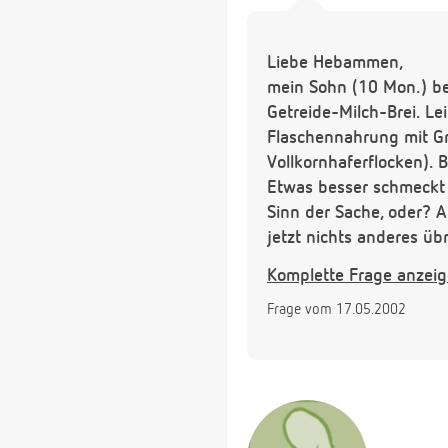
Liebe Hebammen,
mein Sohn (10 Mon.) be
Getreide-Milch-Brei. Le
Flaschennahrung mit Gri
Vollkornhaferflocken). 
Etwas besser schmeckt 
Sinn der Sache, oder? A
jetzt nichts anderes übr
eigentlich vermeiden. Un
Komplette Frage anzei
Holle? Die sollen auch n
Frage vom 17.05.2002
Was kann ich meinem So
Hier sein täglicher Spe
(Vollkornhaferflocken)-
Danke im voraus für Ihre