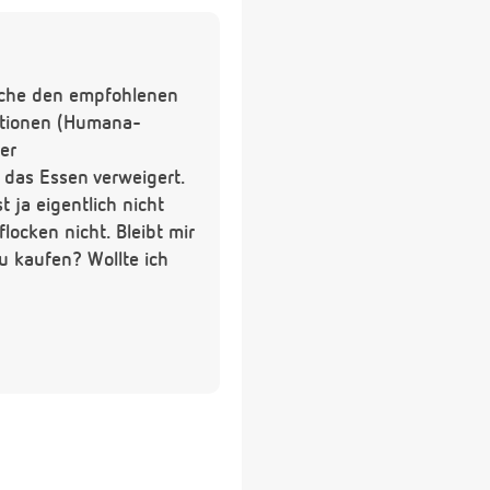
asche den empfohlenen
iationen (Humana-
er
 das Essen verweigert.
ja eigentlich nicht
ocken nicht. Bleibt mir
zu kaufen? Wollte ich
s diese Breie von der Fa.
-Fleisch, 3. Getreide