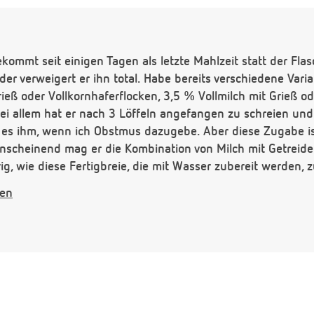
kommt seit einigen Tagen als letzte Mahlzeit statt der Fl
ider verweigert er ihn total. Habe bereits verschiedene Var
eß oder Vollkornhaferflocken, 3,5 % Vollmilch mit Grieß od
Bei allem hat er nach 3 Löffeln angefangen zu schreien und
es ihm, wenn ich Obstmus dazugebe. Aber diese Zugabe ist 
nscheinend mag er die Kombination von Milch mit Getreidefl
ig, wie diese Fertigbreie, die mit Wasser zubereit werden, 
d die Breie im Bioladen sind schon relativ teuer. Wo gibt e
gen
icht schlecht sein.
hn alternativ zu Getreide-Milch-Breien noch geben?
iseplan: 1. 200 ml Flaschenmilch, 2. 240 ml Gemüse-Kartoffel
Obst-Brei,4. ???
 Hilfe.