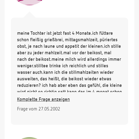
meine Tochter ist jetzt fast 4 Monate.ich füttere
schon fleißig grießbrei, mittagsmahlzeit, püriertes
obst, je nach laune und appetit der kleinen.ich stille
aber zu jeder mahlzeit.mal vor der beikost, mal
nach der beikost.meine milch wird allerdings immer
weniger.stilltee trinke ich reichlich und stilles
wasser auch.kann ich die stillmahlzeiten wieder
ausweiten, das heißt, die beikost wieder etwas
reduzieren? ich hab aber eben das gefühl, die kleine
wird nicht so richtig satt.kann das im 4 monat schon
sein?sie war bei der geburt über 4kg und wiegt jetzt
Komplette Frage anzeigen
so etwa 7,5 kg.stillen oder weiter beikost füttern?
Frage vom 27.05.2002
ich will auf keinen fall mit flaschennahrung
anfangen.