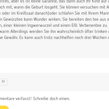
Tricks, aber es ist keine Garantie, das dann auch Ihr Kind auf
ch mit, wann die Geburt losgeht. Sie können versuchen mit A
oder im Kreißsaal danach)oder schlafen Sie mit Ihrem Mann
 Gewürztee kann Wunder wirken. Sie bereiten den tee aus ei
n, einer kleinen Ingwerwurzel und einen Eßl. Verbenentee zu.
uwarm Allerdings werden Sie ihn wahrscheinlich öfter trinke
hne Gewähr. Es kann auch trotz nachhelfen noch drei Wochen 
22
entare verfasst! Schreibe doch einen.