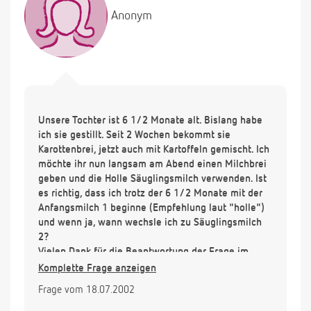
Anonym
Unsere Tochter ist 6 1/2 Monate alt. Bislang habe
ich sie gestillt. Seit 2 Wochen bekommt sie
Karottenbrei, jetzt auch mit Kartoffeln gemischt. Ich
möchte ihr nun langsam am Abend einen Milchbrei
geben und die Holle Säuglingsmilch verwenden. Ist
es richtig, dass ich trotz der 6 1/2 Monate mit der
Anfangsmilch 1 beginne (Empfehlung laut "holle")
und wenn ja, wann wechsle ich zu Säuglingsmilch
2?
Vielen Dank für die Beantwortung der Frage im
voraus
Komplette Frage anzeigen
Frage vom 18.07.2002
Marie Haldemann