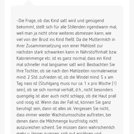
-Die Frage, ob das Kind satt wird und genügend
bekommt, stellt sich für alle Stillenden irgendwann mal,
weil man ja nicht ohne weiteres abmessen kann, wie
viel von der Brust ins Kind fließt. Da die Muttermilch in
ihrer Zusammensetzung von einer Mahlzeit zur
nächsten stark schwanken kann in Nährstoffinhalt bzw.
Kalorienmenge etc. ist es ganz normal, dass ein Kind
mal schneller mal langsamer satt wird. Beobachten Sie
Ihre Tochter, ob sie nach den Mahlzeiten normalerweise
mind. 2 Std. zufrieden ist, ob die Windel mind. 5 x am
Tag nass ist (Stuhlgang muss nur ca. 1 x pro Woche (!)
sein), ob sie sich normal verhält, d.h., nicht besonders
quengelig ist aber auch nicht schlapp, ob die Haut prall
und rosig ist. Wenn das der Fall ist, können Sie ganz
beruhigt sein, dann ist alles ok. Vergessen Sie nicht,
dass immer wieder Wachstumsschübe auftreten, bei
denen dann die Milchmenge kurzfristig nicht
auszureichen scheint. Sie müssen dann wahrscheinlich
mehr u. länger pumpen, sich gut ernähren und