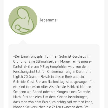
Hose nuer alle 5 tage im vergleich zu jeden tag wo
er nuer gestillt wuerde).
1.Koennen Sie ein guten Ernaehrungs-plan fuer
Hebamme
diesen Alter empfehlen?
2.Soll ich etwas gegen Vertsopfung machen?
3. Ich will auch bald abstillen, was fuer ein Milch
(d.h. kuh oder soja, ziege??) wuerden Sie mir
empfehlen?
ich hoffe Sie koennen mir hilfen.
-Der Ernährungsplan für Ihren Sohn ist durchaus in
Mit vielen Dank
Ordnung! Eine Stillmahlzeit am Morgen, ein Gemüse-
Kartoffel-Brei am Mittag (empfohlen wird von dem
Forschungsinstitut für Kinderernährung in Dortmund
täglich 20 Gramm Fleisch in diesen Brei) und ein
Getreide-Obst-Brei am Nachmittag ist ausgewogen für
ein Kind in diesem Alter. Als nächste Mahlzeit können
Sie dann am Abend oder am Morgen einen Getreide-
Milch-Brei anbieten. Um dem Kleinen beizubringen,
dass man von dem Brei auch richtig satt werden kann,
können Sie versuchen die Zeiten zwischen dem Brei