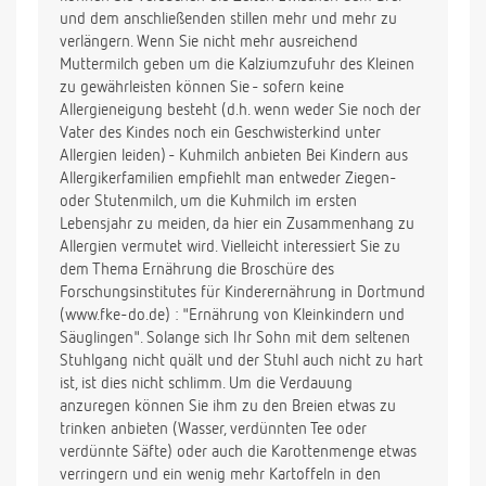
und dem anschließenden stillen mehr und mehr zu
verlängern. Wenn Sie nicht mehr ausreichend
Muttermilch geben um die Kalziumzufuhr des Kleinen
zu gewährleisten können Sie - sofern keine
Allergieneigung besteht (d.h. wenn weder Sie noch der
Vater des Kindes noch ein Geschwisterkind unter
Allergien leiden) - Kuhmilch anbieten Bei Kindern aus
Allergikerfamilien empfiehlt man entweder Ziegen-
oder Stutenmilch, um die Kuhmilch im ersten
Lebensjahr zu meiden, da hier ein Zusammenhang zu
Allergien vermutet wird. Vielleicht interessiert Sie zu
dem Thema Ernährung die Broschüre des
Forschungsinstitutes für Kinderernährung in Dortmund
(www.fke-do.de) : "Ernährung von Kleinkindern und
Säuglingen". Solange sich Ihr Sohn mit dem seltenen
Stuhlgang nicht quält und der Stuhl auch nicht zu hart
ist, ist dies nicht schlimm. Um die Verdauung
anzuregen können Sie ihm zu den Breien etwas zu
trinken anbieten (Wasser, verdünnten Tee oder
verdünnte Säfte) oder auch die Karottenmenge etwas
verringern und ein wenig mehr Kartoffeln in den