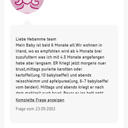
Liebe Hebamme team
Mein Baby ist bald 6 Monate alt.Wir wohnen in
Irland, wo es empfohlen wird ab 4 Monate brei
zuzufuttern was ich mit 4.5 Monate angefangen
habe aber langsam. ER Kriegt jetzt morgens nuer
brust,mittags purierte karotten oder
kartoffel(ung.10 babyloeffel) und abends
reisschleimm und apfelpuree(ung. 6-7 babyloeffel
vom beiden). Mittags und abends kriegt er nach
dem mahlzeit auch brust. Bevor er ins bett geht
noch mal und immer noch 2x in der Nacht (alle 5
Komplette Frage anzeigen
Stunden).
Frage vom 23.09.2002
Ich habe das gefuehl jetzt alles falsch zu machen
mit der ernaehrung. Er ist oft verstopft (macht in die