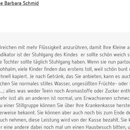
e
Barbara Schmid
e Breichen mit mehr Flüssigkeit anzurühren, damit Ihre Kleine 
dikator ist der Stuhlgang des Kindes  er sollte schön weich
Tochter sollte täglich Stuhlgang haben. Wenn sie nun partout
ohhalm, viele Kinder finden das erstens toll, weil schön bun
ell kapiert. Je nach Getränk, das Sie anbieten, kann es auch
uchen Sie normales stilles Wasser, ungesüßten Früchte- oder
.; alles was weder Teein noch Aromastoffe oder Zucker enthä
hr isst als an anderen ist normal, uns Erwachsenen schmeck
zu einer Stillgruppe können Sie über Ihre Krankenkasse herstel
erweise bekannt. Sie können aber auch noch bis zum Ende der
ch nehmen, diese Leistung wird von der Kasse bezahlt. Sie kö
eine andere dabei noch mal um einen Hausbesuch bitten, u