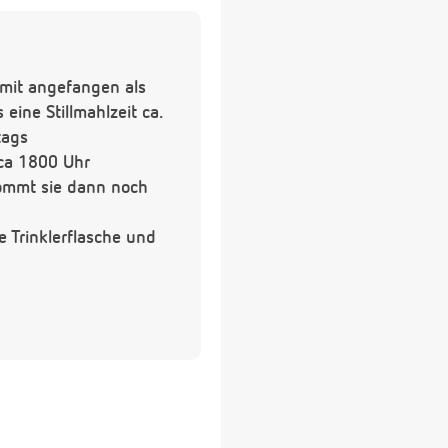
amit angefangen als
ine Stillmahlzeit ca.
tags
 ca 1800 Uhr
kommt sie dann noch
e Trinklerflasche und
ie Breie schon mit mehr
 mit den Breimahlzeiten
o gut wie nichts und
uppe anzuschließen und