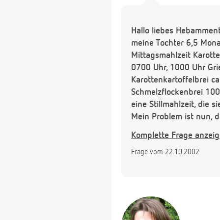
Hallo liebes Hebammen
meine Tochter 6,5 Monat
Mittagsmahlzeit Karotte
0700 Uhr, 1000 Uhr Grie
Karottenkartoffelbrei 
Schmelzflockenbrei 100 
eine Stillmahlzeit, die 
Mein Problem ist nun, da
auch den Becher. Sie ni
Komplette Frage anzei
Wasser bzw. Milch anrü
Frage vom 22.10.2002
teilweise sehr gut und 
verlangt nach der Brust.
wenn ja, wie finde ich 
Vielen Dank für Eure Hil