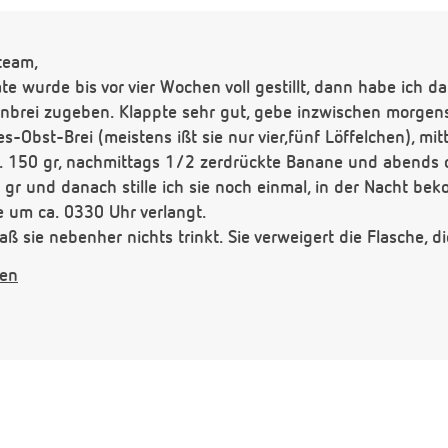
team,
e wurde bis vor vier Wochen voll gestillt, dann habe ich d
nbrei zugeben. Klappte sehr gut, gebe inzwischen morgens e
s-Obst-Brei (meistens ißt sie nur vier,fünf Löffelchen), mit
ca. 150 gr, nachmittags 1/2 zerdrückte Banane und abends
gr und danach stille ich sie noch einmal, in der Nacht be
sie um ca. 0330 Uhr verlangt.
ß sie nebenher nichts trinkt. Sie verweigert die Flasche, di
mmt einfach keine zusätzliche Flüssigkeit auf, so daß ich d
gen
hre als vorgegeben. Was kann ich tun? Außerdemklappt es
an anderen Tagen ist es wieder katastrophal, dann ißt sie s
 Ist es vielleicht sinnvoll, sich zum Abstillen einer Stillgr
eine in meiner Nähe?
fe!