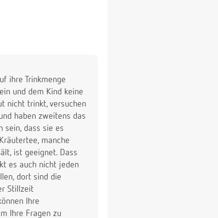
auf ihre Trinkmenge
 sein und dem Kind keine
 nicht trinkt, versuchen
t und haben zweitens das
 sein, dass sie es
 Kräutertee, manche
lt, ist geeignet. Dass
t es auch nicht jeden
len, dort sind die
 Stillzeit
nnen Ihre
m Ihre Fragen zu