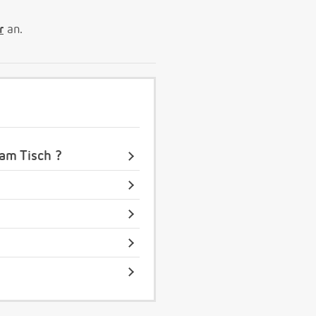
r
an.
 am Tisch ?