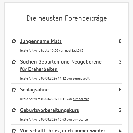
Die neusten Forenbeiträge
✿
Jungenname Mats
6
letzte Antwort
heute 13:36
von
noahjack345
✿
Suchen Geburten und Neugeborene
3
für Dreharbeiten
letzte Antwort
05.08.2026 11:12
von
serenascott
✿
Schlagsahne
6
letzte Antwort
05.08.2026 11:11
von
oliviacarter
✿
Geburtsvorbereitungskurs
2
letzte Antwort
05.08.2026 10:43
von
oliviacarter
✿
Wie schafft ihr es, euch immer wieder
4