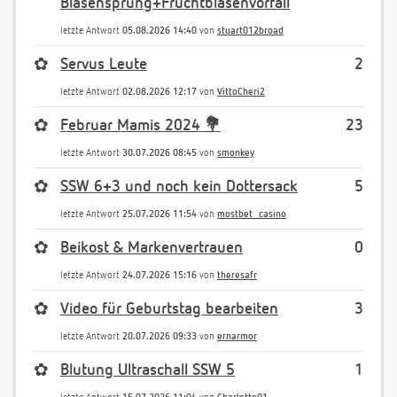
Blasensprung+Fruchtblasenvorfall
letzte Antwort
05.08.2026 14:40
von
stuart012broad
✿
Servus Leute
2
letzte Antwort
02.08.2026 12:17
von
VittoCheri2
✿
Februar Mamis 2024 💐
23
letzte Antwort
30.07.2026 08:45
von
smonkey
✿
SSW 6+3 und noch kein Dottersack
5
letzte Antwort
25.07.2026 11:54
von
mostbet_casino
✿
Beikost & Markenvertrauen
0
letzte Antwort
24.07.2026 15:16
von
theresafr
✿
Video für Geburtstag bearbeiten
3
letzte Antwort
20.07.2026 09:33
von
ernarmor
✿
Blutung Ultraschall SSW 5
1