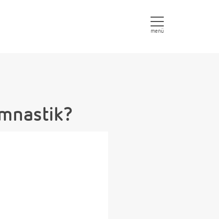
menü
mnastik?