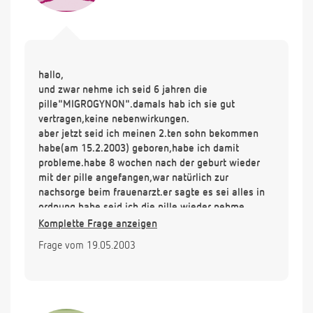
hallo,
und zwar nehme ich seid 6 jahren die
pille"MIGROGYNON".damals hab ich sie gut
vertragen,keine nebenwirkungen.
aber jetzt seid ich meinen 2.ten sohn bekommen
habe(am 15.2.2003) geboren,habe ich damit
probleme.habe 8 wochen nach der geburt wieder
mit der pille angefangen,war natürlich zur
nachsorge beim frauenarzt.er sagte es sei alles in
ordnung.habe seid ich die pille wieder nehme
zwischenblutung,jeden tag.die gehen garnicht mehr
Komplette Frage anzeigen
weg.manchmal ist das soviel wie einer normale
Frage vom 19.05.2003
blutung.das ist jetzt seid 1 monat so.was kann ich
dagegen machen???damals hatte ich nie probleme
damit.soll ich eine andere pille nehmen???