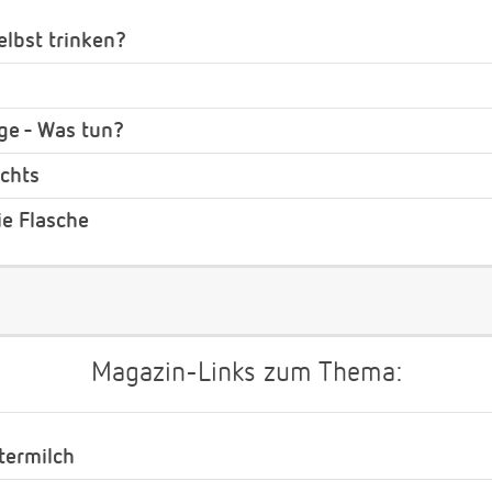
elbst trinken?
ge - Was tun?
chts
ie Flasche
Magazin-Links zum Thema:
termilch