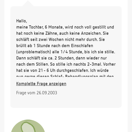
Hallo,
meine Tochter, 6 Monate, wird noch voll gestillt und
hat noch keine Zähne, auch keine Anzeichen. Sie
schläft seit zwei Wochen nicht mehr durch. Sie
brüllt ab 1 Stunde nach dem Einschlafen
(unproblematisch) alle 1/4 Stunde, bis ich sie stille.
Dann schläft sie ca. 2 Stunden, dann wieder nur
nach dem Stillen. So stille ich nachts 2-3mal. Vorher
hat sie von 21 - 6 Uh durchgeschlafen. Ich würde
nun gerne diesen Schlaf- Behandlungsplan mit den
Wartezeiten durchführen. Aber kann ich sicher sein,
Komplette Frage anzeigen
dass sie nicht mehr auf die Milch nachts
Frage vom 26.09.2003
angewiesen ist? Oder soll ich sie weiterhin nachts
stillen? Langsam zermürbt uns das nämlich...Danke
für die Antwort!