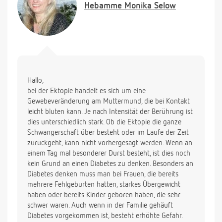
Hebamme
Monika Selow
Meine Fragen dazu: Wieso ist nach dem
Geschlechtsverkehr (den wir dann nach 4 Tagen
ohne Schmierbl. mal wieder gwagt haben) nichts
passiert? Und wie lange wird das noch anhalten?
Werde ich das die ganze SS über haben?
Zum anderen: Habe die normalen SS-Symptome.
Heute habe ich nun einen sehr starken Durst. Kann
Hallo,
das einfach mal sein, oder muss man dann immer
bei der Ektopie handelt es sich um eine
schon gleich an SS-Diabetes denken? Gibt es da
Gewebeveränderung am Muttermund, die bei Kontakt
eigentlich Risikogruppen, die das eher bekommen?
leicht bluten kann. Je nach Intensität der Berührung ist
(Zur Info: Bin 26, bin 1,51 groß und wiege um die
dies unterschiedlich stark. Ob die Ektopie die ganze
46/47. Rauche nicht und trinke natürlich auch
Schwangerschaft über besteht oder im Laufe der Zeit
nicht! Ernähre mich eigentlich ganz gesund, bis
zurückgeht, kann nicht vorhergesagt werden. Wenn an
darauf, dass ich in den letzten 2 Wochen nicht mehr
einem Tag mal besonderer Durst besteht, ist dies noch
viel Gemüse zu mir nehmen kann, da mir davon
kein Grund an einen Diabetes zu denken. Besonders an
noch schlechter wird).
Diabetes denken muss man bei Frauen, die bereits
mehrere Fehlgeburten hatten, starkes Übergewicht
Vielen Dank im Voraus
haben oder bereits Kinder geboren haben, die sehr
schwer waren. Auch wenn in der Familie gehäuft
Diabetes vorgekommen ist, besteht erhöhte Gefahr.