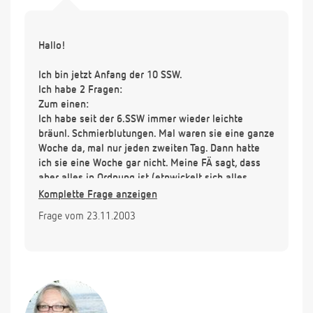
Hallo!
Ich bin jetzt Anfang der 10 SSW.
Ich habe 2 Fragen:
Zum einen:
Ich habe seit der 6.SSW immer wieder leichte
bräunl. Schmierblutungen. Mal waren sie eine ganze
Woche da, mal nur jeden zweiten Tag. Dann hatte
ich sie eine Woche gar nicht. Meine FÄ sagt, dass
aber alles in Ordnung ist (etnwickelt sich alles
normal), und dass es an einer Ektopie des
Komplette Frage anzeigen
Muttermundes wohl liegen würde.
Frage vom 23.11.2003
War das letzte Mal am Do bei ihr, ganz glücklich, da
ich 1 Woche keine Schmierbl. mehr hatte. Doch
hinterher, kaum bin ich aus der Praxis raus, hatte ich
schon wieder Schlierblutungen. Diese sind aber seit
Freitag mittag wieder weg.
Das würde doch auch wieder für eine Ektopie
sprechen, oder?