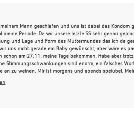
 meinem Mann geschlafen und uns ist dabei das Kondom ge
l meine Periode. Da wir unsere letzte SS sehr genau gepla
hung und Lage und Form des Muttermundes das ich da ger
wir uns nicht gerade ein Baby gewünscht, aber wäre es pa
n schon am 27.11. meine Tage bekommen. Habe aber trotz
ne Stimmungsschwankungen sind enorm, ein falsches Wort
 an zu weinen. Mir ist morgens und abends speiübel. Mei
o als ob ich Milch drinne habe (so war das Gefühl immer kur
gen
ziehen im Unterleib und mir ist sehr oft schwindelig. Bin a
 Periode schwanger sein ? Und wann kann ich frühestens e