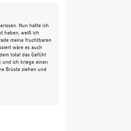
rissen. Nun hatte ich
nt haben, weiß ich
ade meine fruchtbaren
ssiert wäre es auch
dem total das Gefühl
 und ich kriege einen
ne Brüste ziehen und
z bevor ich damals
uch total müde. Nun die
inen SS-Test machen ?