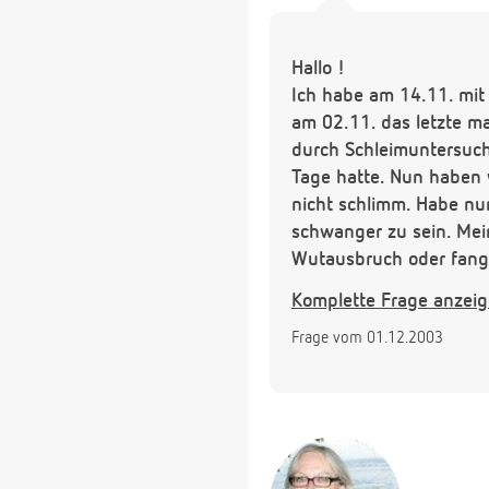
Hallo !
Ich habe am 14.11. mit
am 02.11. das letzte ma
durch Schleimuntersuc
Tage hatte. Nun haben 
nicht schlimm. Habe nu
schwanger zu sein. Mei
Wutausbruch oder fange
sind irgendwie prall, s
Komplette Frage anzei
gestillt habe).Habe oft 
Frage vom 01.12.2003
Frage : kann ich trotz