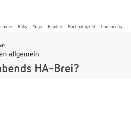
bamme
Baby
Yoga
Familie
Nachhaltigkeit
Community
ei?
len allgemein
abends HA-Brei?