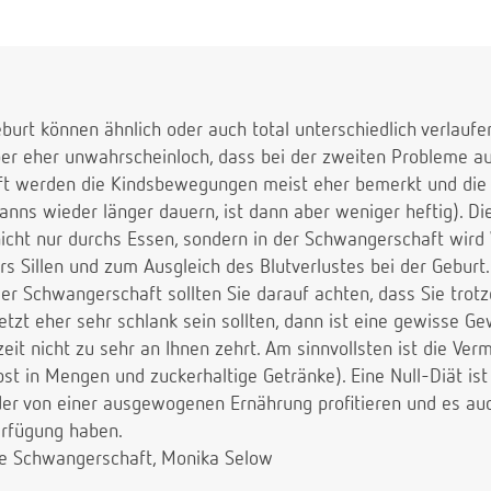
urt können ähnlich oder auch total unterschiedlich verlaufe
ber eher unwahrscheinloch, dass bei der zweiten Probleme au
t werden die Kindsbewegungen meist eher bemerkt und die
 kanns wieder länger dauern, ist dann aber weniger heftig). 
cht nur durchs Essen, sondern in der Schwangerschaft wird
ürs Sillen und zum Ausgleich des Blutverlustes bei der Geburt.
er Schwangerschaft sollten Sie darauf achten, dass Sie tro
etzt eher sehr schlank sein sollten, dann ist eine gewisse 
zeit nicht zu sehr an Ihnen zehrt. Am sinnvollsten ist die Ve
t in Mengen und zuckerhaltige Getränke). Eine Null-Diät ist
der von einer ausgewogenen Ernährung profitieren und es auc
erfügung haben.
ere Schwangerschaft, Monika Selow