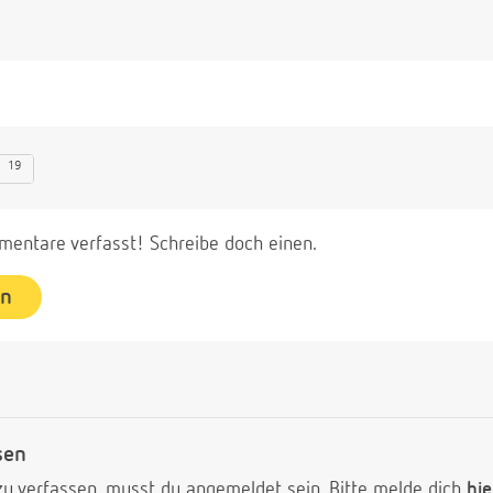
19
entare verfasst! Schreibe doch einen.
en
sen
 verfassen, musst du angemeldet sein. Bitte melde dich
hie