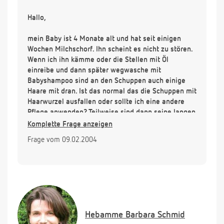
Hallo,
mein Baby ist 4 Monate alt und hat seit einigen
Wochen Milchschorf. Ihn scheint es nicht zu stören.
Wenn ich ihn kämme oder die Stellen mit Öl
einreibe und dann später wegwasche mit
Babyshampoo sind an den Schuppen auch einige
Haare mit dran. Ist das normal das die Schuppen mit
Haarwurzel ausfallen oder sollte ich eine andere
Pflege anwenden? Teilweise sind dann seine langen
Haare und einige kleine Haarwurzel an den
Komplette Frage anzeigen
Schuppen dran. Wie geht man am besten damit um?
Frage vom 09.02.2004
Garnichts machen?
Grüsse
Katharina
Hebamme
Barbara Schmid