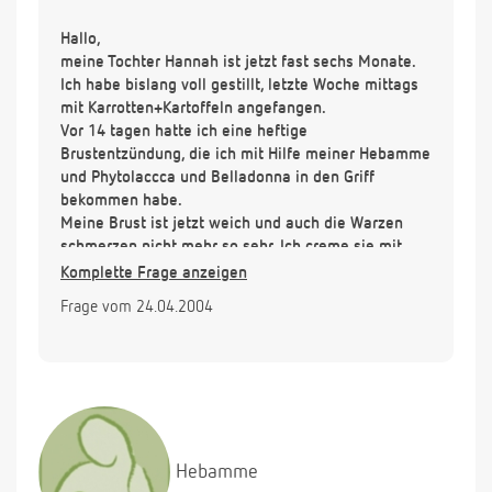
Hallo,
meine Tochter Hannah ist jetzt fast sechs Monate.
Ich habe bislang voll gestillt, letzte Woche mittags
mit Karrotten+Kartoffeln angefangen.
Vor 14 tagen hatte ich eine heftige
Brustentzündung, die ich mit Hilfe meiner Hebamme
und Phytolaccca und Belladonna in den Griff
bekommen habe.
Meine Brust ist jetzt weich und auch die Warzen
schmerzen nicht mehr so sehr. Ich creme sie mit
Wollwachs ein.
Komplette Frage anzeigen
Seit drei Tagen habe ich aber immer nach (?) dem
Frage vom 24.04.2004
stillen einen ziehenden, prickelnden Schmerz in der
Brust. Es fühlt sich an, alls ob alle Milchkanäle sich
bis in die Warze zusammen ziehen. Ich werde fast
rasend vor Schmerz.
Haben Sie davon schonmal gehört und wie geht es
weg?
Vielen vielen Dank, bin sehr verzweifelt.
Hebamme
Susanne