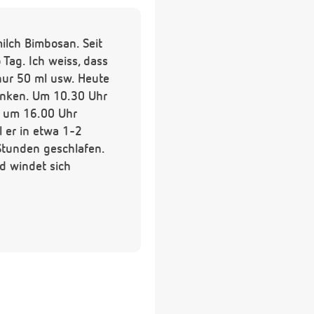
ilch Bimbosan. Seit
Tag. Ich weiss, dass
nur 50 ml usw. Heute
unken. Um 10.30 Uhr
, um 16.00 Uhr
 er in etwa 1-2
 Stunden geschlafen.
nd windet sich
-2 mal pro Tag. Er ist
mir helfen? Liebe Grüsse