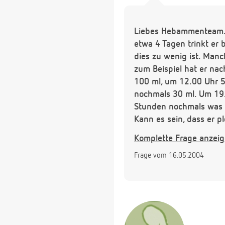
Liebes Hebammenteam. U
etwa 4 Tagen trinkt er
dies zu wenig ist. Man
zum Beispiel hat er n
100 ml, um 12.00 Uhr 5
nochmals 30 ml. Um 19.
Stunden nochmals was zu
Kann es sein, dass er p
manchmal. Die Windeln s
Komplette Frage anzei
aufgeweckt, strampelt u
Frage vom 16.05.2004
J. Marti