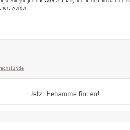
zungsbedingungen und
AGB
von babyclub.de und bin damit ein
chert werden.
echstunde
Jetzt Hebamme finden!