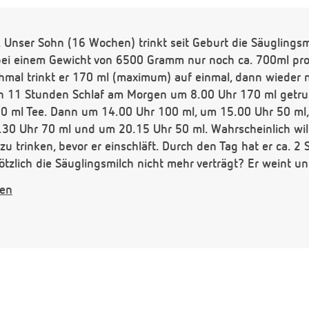
nser Sohn (16 Wochen) trinkt seit Geburt die Säuglingsm
 bei einem Gewicht von 6500 Gramm nur noch ca. 700ml pro 
chmal trinkt er 170 ml (maximum) auf einmal, dann wieder 
ach 11 Stunden Schlaf am Morgen um 8.00 Uhr 170 ml getr
0 ml Tee. Dann um 14.00 Uhr 100 ml, um 15.00 Uhr 50 ml
30 Uhr 70 ml und um 20.15 Uhr 50 ml. Wahrscheinlich will
 trinken, bevor er einschläft. Durch den Tag hat er ca. 2
lötzlich die Säuglingsmilch nicht mehr verträgt? Er weint u
ind ca. 5 mal am Tag nass, das grosse Geschäft macht er 1
gen
nd lächelt viel. Liegt es vielleicht am zahnen? Können Sie 