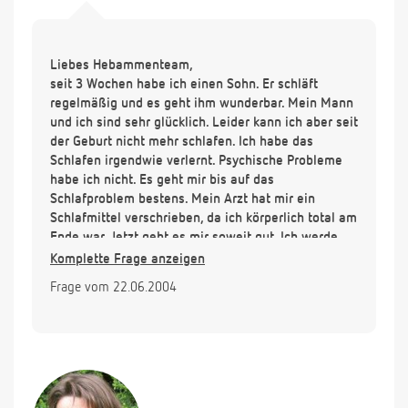
Liebes Hebammenteam,
seit 3 Wochen habe ich einen Sohn. Er schläft
regelmäßig und es geht ihm wunderbar. Mein Mann
und ich sind sehr glücklich. Leider kann ich aber seit
der Geburt nicht mehr schlafen. Ich habe das
Schlafen irgendwie verlernt. Psychische Probleme
habe ich nicht. Es geht mir bis auf das
Schlafproblem bestens. Mein Arzt hat mir ein
Schlafmittel verschrieben, da ich körperlich total am
Ende war. Jetzt geht es mir soweit gut. Ich werde
bald versuchen ohne Schlafmittel zu schlafen.
Komplette Frage anzeigen
Natürlich bin ich nervös, weil ich Angst habe, dass
Frage vom 22.06.2004
ich wieder nich schlafen kann. Haben Sie
Erfahrungen von anderen Müttern, die auch nicht
mehr schlafen konnten? Haben Sie Tipps? Vielen
Dank für Ihre Antwort!