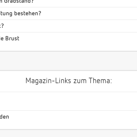
em Gradstand?
eitung bestehen?
k?
ie Brust
Magazin-Links zum Thema:
nden