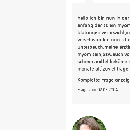
hallo!ich bin nun in de
anfang der ss ein myom
blutungen verursacht,i
verschwunden.nun ist e
unterbauch.meine ärztin
myom sein,bzw.auch vom
schmerzmittel bekäme.n
monate alt)zuviel trage
5.kind. kann so ein my
Komplette Frage anzei
grüsse
Frage vom 02.08.2004