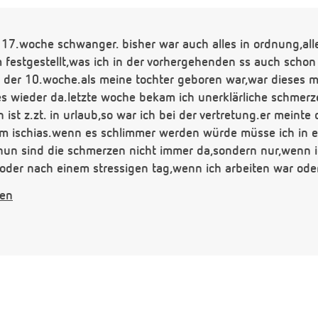
r 17.woche schwanger. bisher war auch alles in ordnung,al
 festgestellt,was ich in der vorhergehenden ss auch schon
n der 10.woche.als meine tochter geboren war,war dieses
s wieder da.letzte woche bekam ich unerklärliche schmer
 ist z.zt. in urlaub,so war ich bei der vertretung.er meint
 ischias.wenn es schlimmer werden würde müsse ich in ei
un sind die schmerzen nicht immer da,sondern nur,wenn i
 oder nach einem stressigen tag,wenn ich arbeiten war oder
om solche schmerzen verursachen?mit dem nachwuchs sei al
gen