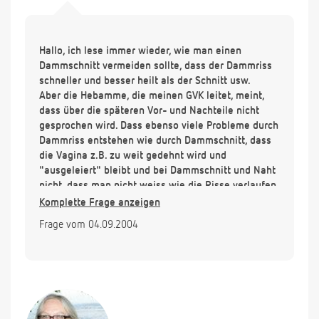
Hallo, ich lese immer wieder, wie man einen
Dammschnitt vermeiden sollte, dass der Dammriss
schneller und besser heilt als der Schnitt usw.
Aber die Hebamme, die meinen GVK leitet, meint,
dass über die späteren Vor- und Nachteile nicht
gesprochen wird. Dass ebenso viele Probleme durch
Dammriss entstehen wie durch Dammschnitt, dass
die Vagina z.B. zu weit gedehnt wird und
"ausgeleiert" bleibt und bei Dammschnitt und Naht
nicht, dass man nicht weiss wie die Risse verlaufen
und wie weit, sie könnten auch quer durch die
Komplette Frage anzeigen
Schamlippen oder sogar die Klitoris verlaufen, was
Frage vom 04.09.2004
sehr schlecht nachzuversorgen wäre. Und sie selbst
würde bei sich einen Dammschnitt bevorzugen.
Was sagen Sie dazu, bzw. würden Sie empfehlen,
einen Dammschnitt von vornherein abzulehnen?
Das könnte ich machen, dann würde auch wohl
keiner gemacht werden, sondern reissen lassen.