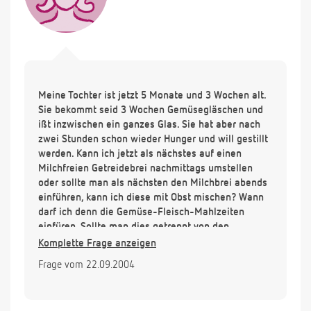
Meine Tochter ist jetzt 5 Monate und 3 Wochen alt.
Sie bekommt seid 3 Wochen Gemüsegläschen und
ißt inzwischen ein ganzes Glas. Sie hat aber nach
zwei Stunden schon wieder Hunger und will gestillt
werden. Kann ich jetzt als nächstes auf einen
Milchfreien Getreidebrei nachmittags umstellen
oder sollte man als nächsten den Milchbrei abends
einführen, kann ich diese mit Obst mischen? Wann
darf ich denn die Gemüse-Fleisch-Mahlzeiten
einfüren. Sollte man dies getrennt von den
Breimahlzeiten lieber nach und nach machen?
Komplette Frage anzeigen
Vielen dank für Ihre Hilfe.
Frage vom 22.09.2004
Liebe grüße
Elke