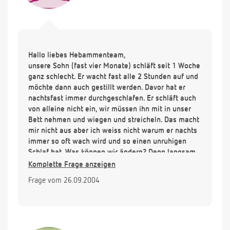
Hallo liebes Hebammenteam,
unsere Sohn (fast vier Monate) schläft seit 1 Woche
ganz schlecht. Er wacht fast alle 2 Stunden auf und
möchte dann auch gestillt werden. Davor hat er
nachtsfast immer durchgeschlafen. Er schläft auch
von alleine nicht ein, wir müssen ihn mit in unser
Bett nehmen und wiegen und streicheln. Das macht
mir nicht aus aber ich weiss nicht warum er nachts
immer so oft wach wird und so einen unruhigen
Schlaf hat. Was können wir ändern? Denn langsam
machen mir die Schlafprobleme zu schaffen da ich
Komplette Frage anzeigen
voll beruftstätig bin. Kann es sein das der Kleine
Frage vom 26.09.2004
nicht mehr richtig satt wird, da ich tagsüber
während der Arbeit nur einmal abpumpe und der
Rest wird mit Pre Nahrung zugefüttert? GGf. die
Milch dann nicht nahrhaft ist? Der Kinderarzt meint
er würde ggf. nicht richtig satt (7,2 kg 63 cm) wir