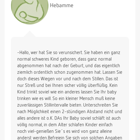
wir bei etwa 4.500 Gramm.
Hebamme
Ich mache mir ziemlich viele Gedanken und wäre
Ihnen dankbar, wenn Sie mir ein paar Informationen
zu dem Thema geben können. Besonders
interessiert mich, wieviel Gramm sie pro Tag essen
muß und wieviel sie pro Woche zunehmen muß.
-Hallo, wer hat Sie so verunsichert. Sie haben ein ganz
Sie hat übrigens eine sehr gute Verdauung, so daß
normal schweres Kind geboren, dass ganz normal
sie nach jeder Mahlzeit die Windel voll hat.
abgenommen hat nach der Geburt, und das eigentlich
ziemlich ordentlich schon zugenommen hat. Lassen Sie
Vielen Dank und liebe Grüße
doch dieses Wiegen vor und nach dem Stillen. Das ist
nur Streß und bei Ihnen sicher völlig überflüßig. Kein
Kind trinkt soviel wie ein anderes lassen Sie Ihr baby
trinken wie es will. So ein kleiner Mensch muß keine
zuverlässigen Stillintervalle bieten. Unterschreiten Sie
nach Möglichkeit einen 2-stündigen Abstand nicht und
alles andere ist o.K. DAs Ihr Baby soviel schläft ist auch
völlig normal, in dem Alter schlafen Kinder einfach
noch viel-genießen Sie´s es wird von ganz alleine
anderst werden.Befreiein Sie sich von solchen Angaben