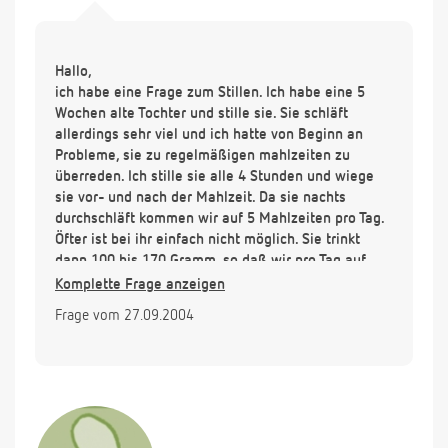
Hallo,
ich habe eine Frage zum Stillen. Ich habe eine 5
Wochen alte Tochter und stille sie. Sie schläft
allerdings sehr viel und ich hatte von Beginn an
Probleme, sie zu regelmäßigen mahlzeiten zu
überreden. Ich stille sie alle 4 Stunden und wiege
sie vor- und nach der Mahlzeit. Da sie nachts
durchschläft kommen wir auf 5 Mahlzeiten pro Tag.
Öfter ist bei ihr einfach nicht möglich. Sie trinkt
dann 100 bis 170 Gramm, so daß wir pro Tag auf
etwa 650-680 Gramm kommen. Ist das bei einem
Komplette Frage anzeigen
Kind Ihres Alters i.O. oder was könnte ich ändern?
Frage vom 27.09.2004
Sie hatte ein Geburtsgewicht von 4.070 Gramm bei
einer Größe von 53 cm. Da sie anfangs an einer
leichten Gelbsucht litt und daher besonders viel
geschlafen hat, hatte sie zu Beginn abgenommen,
so daß das Geicht bei 3.780 Gramm lag. Jetzt sind