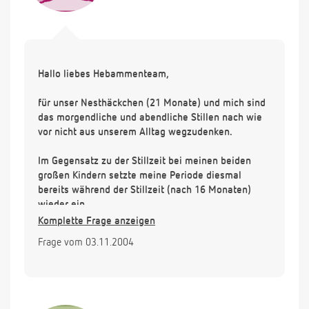
Hallo liebes Hebammenteam,
für unser Nesthäckchen (21 Monate) und mich sind
das morgendliche und abendliche Stillen nach wie
vor nicht aus unserem Alltag wegzudenken.
Im Gegensatz zu der Stillzeit bei meinen beiden
großen Kindern setzte meine Periode diesmal
bereits während der Stillzeit (nach 16 Monaten)
wieder ein.
Komplette Frage anzeigen
Nun habe ich immer wieder zwischendurch kurze
Frage vom 03.11.2004
Blutungen (teilweise auch nur bräunliche
Schmierblutungen) und frage mich, ob dies mit dem
Stillen zusammenhängen kann?
Vielen Dank für Ihre Antwort und sonnige Grüße!