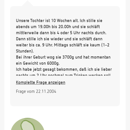
Unsere Tochter ist 10 Wochen alt. Ich stille sie
abends um 19.00h bis 20.00h und sie schläft
mittlerweile dann bis 4 oder 5 Uhr nachts durch.
Dann stille ich sie wieder und sie schläft dann
weiter bis ca. 9 Uhr. Mittags schläft sie kaum (1-2
Stunden).
Bei ihrer Geburt wog sie 3700g und hat momentan
ein Gewicht von 6000g.
Ich habe jetzt gesagt bekommen, daß ich sie lieber
nachts um 2 Uhr nochmal zum Trinken wecken soll,
sonst wäre der Zeitraum bis morgens um 5 Uhr zu
Komplette Frage anzeigen
lange. Sie würde sich vielleicht erst so spät melden,
Frage vom 22.11.2004
weil sie zu schwach wäre?
Ein Kind dürfte erst im Alter von 6 Monaten so lange
nachts durchschlafen.
Ich muß dazusagen, daß ich einen sehr leichten
Schlaf habe und direkt wach werde, sobald die
Kleine auch nur kurz quengelt. Sie muß also um 5