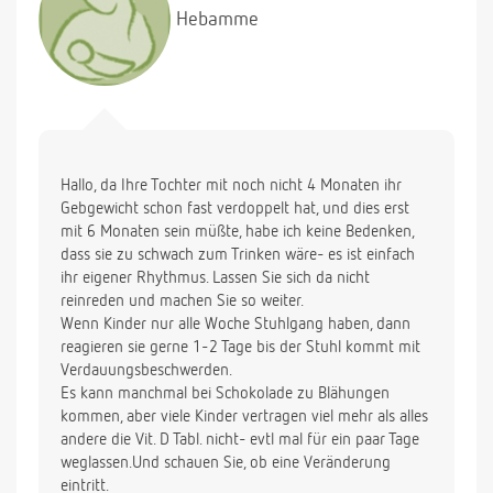
Uhr nicht erst richtig schreien bevor ich sie stille.
Hebamme
Zudem hat sie derzeit nur alle 7 Tage Stuhlgang und
wird etwas von Blähungen geplagt. Ist das normal
bzw. was kann ich gegen die Blähungen außer
Massage und Zugabe von Fenchel-Anis-Kümmel-
Tee noch tun? (Ich selbst achte sehr darauf, keine
blähenden Speisen zu mir zu nehmen. Oder bläht
Hallo, da Ihre Tochter mit noch nicht 4 Monaten ihr
auch Schokolade, da ich davon öfter esse.)
Gebgewicht schon fast verdoppelt hat, und dies erst
Ich hoffe sie können mir ein paar Ratschläge geben.
mit 6 Monaten sein müßte, habe ich keine Bedenken,
Danke im Voraus!
dass sie zu schwach zum Trinken wäre- es ist einfach
ihr eigener Rhythmus. Lassen Sie sich da nicht
reinreden und machen Sie so weiter.
Wenn Kinder nur alle Woche Stuhlgang haben, dann
reagieren sie gerne 1-2 Tage bis der Stuhl kommt mit
Verdauungsbeschwerden.
Es kann manchmal bei Schokolade zu Blähungen
kommen, aber viele Kinder vertragen viel mehr als alles
andere die Vit. D Tabl. nicht- evtl mal für ein paar Tage
weglassen.Und schauen Sie, ob eine Veränderung
eintritt.