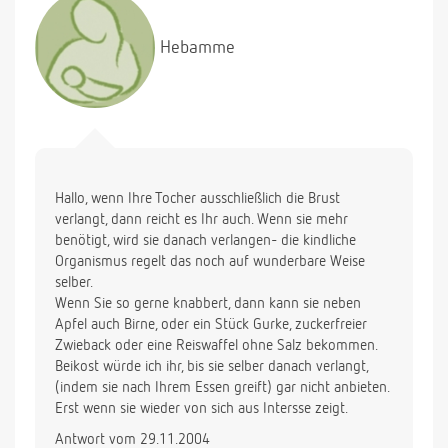
weigert sich. Kekse knabbert sie selbst an oder
Apfelstücke, einfach Sachen die Sie selbst in die
Hebamme
Hand nehmen kann. Bitte Hilfe!!
Hallo, wenn Ihre Tocher ausschließlich die Brust
verlangt, dann reicht es Ihr auch. Wenn sie mehr
benötigt, wird sie danach verlangen- die kindliche
Organismus regelt das noch auf wunderbare Weise
selber.
Wenn Sie so gerne knabbert, dann kann sie neben
Apfel auch Birne, oder ein Stück Gurke, zuckerfreier
Zwieback oder eine Reiswaffel ohne Salz bekommen.
Beikost würde ich ihr, bis sie selber danach verlangt,
(indem sie nach Ihrem Essen greift) gar nicht anbieten.
Erst wenn sie wieder von sich aus Intersse zeigt.
Antwort vom 29.11.2004