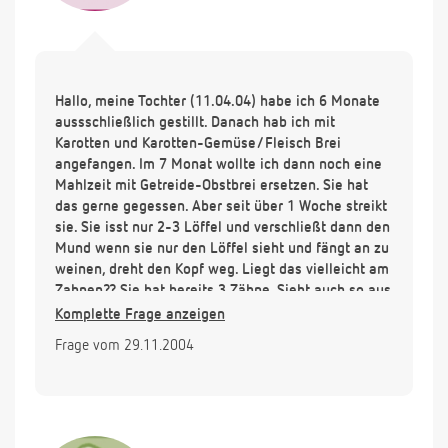
Hallo, meine Tochter (11.04.04) habe ich 6 Monate
aussschließlich gestillt. Danach hab ich mit
Karotten und Karotten-Gemüse/Fleisch Brei
angefangen. Im 7 Monat wollte ich dann noch eine
Mahlzeit mit Getreide-Obstbrei ersetzen. Sie hat
das gerne gegessen. Aber seit über 1 Woche streikt
sie. Sie isst nur 2-3 Löffel und verschließt dann den
Mund wenn sie nur den Löffel sieht und fängt an zu
weinen, dreht den Kopf weg. Liegt das vielleicht am
Zahnen?? Sie hat bereits 3 Zähne. Sieht auch so aus
als ob der obere 2. Schneidezahn unterwegs ist und
Komplette Frage anzeigen
ist nachts unruhiger. Bei den anderen Zähnen
Frage vom 29.11.2004
hatten wir bisher keine Probleme. Ich stille Sie jetzt
wieder ausschließlich aber hab bedenken wegen
Eisen und den anderen Vitaminen, daß Sie da zu
kurz kommt. Und wie soll ich Sie wieder an Beikost
gewöhnen? Ich probiers immer wieder mal aber Sie