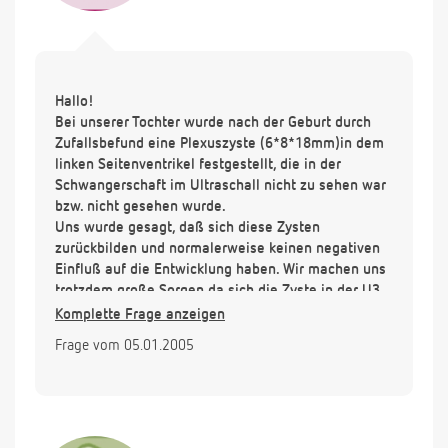
Hallo!
Bei unserer Tochter wurde nach der Geburt durch
Zufallsbefund eine Plexuszyste (6*8*18mm)in dem
linken Seitenventrikel festgestellt, die in der
Schwangerschaft im Ultraschall nicht zu sehen war
bzw. nicht gesehen wurde.
Uns wurde gesagt, daß sich diese Zysten
zurückbilden und normalerweise keinen negativen
Einfluß auf die Entwicklung haben. Wir machen uns
trotzdem große Sorgen,da sich die Zyste in der U3
noch nicht zurückgebildet hat. Unsere Tochter zeigt
Komplette Frage anzeigen
keine Auffälligkeiten und ist munter, trotzdem bleibt
Frage vom 05.01.2005
ein ungutes Gefühl. Wie lange dauert es in der
Regel bis sich solche Zysten verkleinern bzw.
verschwinden?
Welche Komplikationen kann es überhaupt geben?
( Habe von Ohnmächtigkeit gehört)