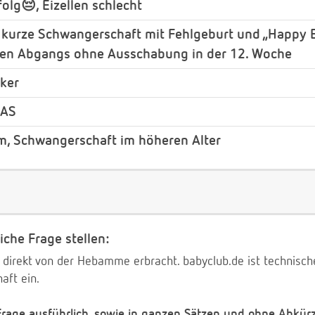
olg😔, Eizellen schlecht
 kurze Schwangerschaft mit Fehlgeburt und „Happy 
chen Abgangs ohne Ausschabung in der 12. Woche
ker
+AS
m, Schwangerschaft im höheren Alter
iche Frage stellen:
 direkt von der Hebamme erbracht. babyclub.de ist technischer
aft ein.
 Frage ausführlich, sowie in ganzen Sätzen und ohne Abkür