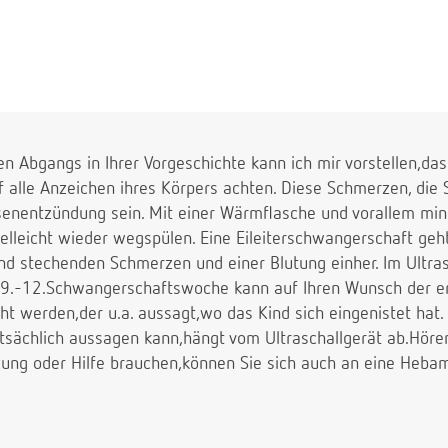
en Abgangs in Ihrer Vorgeschichte kann ich mir vorstellen,das
 alle Anzeichen ihres Körpers achten. Diese Schmerzen, die 
senentzündung sein. Mit einer Wärmflasche und vorallem mind
vielleicht wieder wegspülen. Eine Eileiterschwangerschaft geh
nd stechenden Schmerzen und einer Blutung einher. Im Ultra
er 9.-12.Schwangerschaftswoche kann auf Ihren Wunsch der ers
 werden,der u.a. aussagt,wo das Kind sich eingenistet hat. W
sächlich aussagen kann,hängt vom Ultraschallgerät ab.Hören S
ung oder Hilfe brauchen,können Sie sich auch an eine Heba