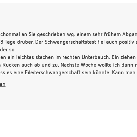
chonmal an Sie geschrieben wg. einem sehr frühem Abgang
8 Tage drüber. Der Schwangerschaftstest fiel auch positiv au
der so.
agen ein leichtes stechen im rechten Unterbauch. Ein zieh
n Rücken auch ab und zu. Nächste Woche wollte ich dann 
ass es eine Eileiterschwangerschaft sein könnte. Kann man
. Ich mache mir z.Z. schon etwas Sorgen das etwas nicht
gen
 einer Eileiterschwangerschaft? Kann der Frauenarzt das s
ie Antwort.