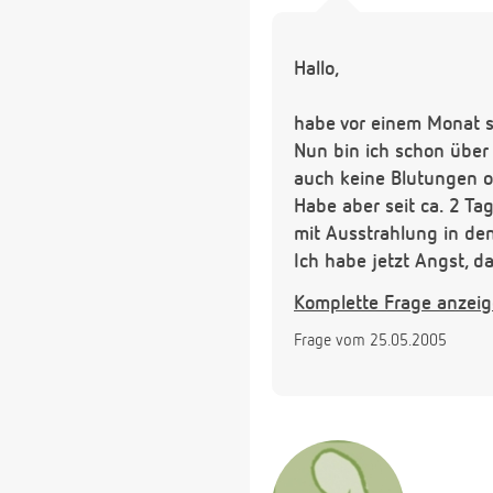
Hallo,
habe vor einem Monat s
Nun bin ich schon über 
auch keine Blutungen o
Habe aber seit ca. 2 T
mit Ausstrahlung in de
Ich habe jetzt Angst, d
mit Schmerzen bemerken
Komplette Frage anzei
Besteht die Möglichkeit
Frage vom 25.05.2005
Ultraschall sehen?
Schon jetzt danke für d