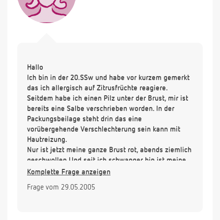
Hallo
Ich bin in der 20.SSw und habe vor kurzem gemerkt
das ich allergisch auf Zitrusfrüchte reagiere.
Seitdem habe ich einen Pilz unter der Brust, mir ist
bereits eine Salbe verschrieben worden. In der
Packungsbeilage steht drin das eine
vorübergehende Verschlechterung sein kann mit
Hautreizung.
Nur ist jetzt meine ganze Brust rot, abends ziemlich
geschwollen.Und seit ich schwanger bin ist meine
Brust 2 Körpchen größer geworden und sie tun
Komplette Frage anzeigen
immer weh.
Frage vom 29.05.2005
Wie schlimm ist das?