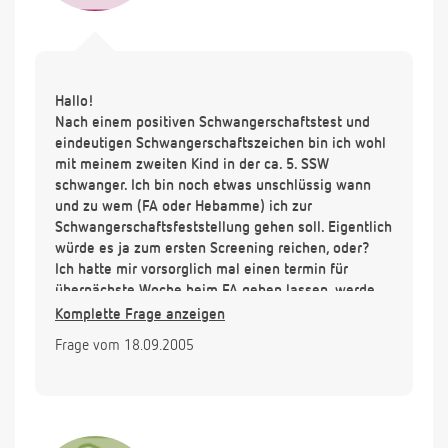
Hallo!
Nach einem positiven Schwangerschaftstest und
eindeutigen Schwangerschaftszeichen bin ich wohl
mit meinem zweiten Kind in der ca. 5. SSW
schwanger. Ich bin noch etwas unschlüssig wann
und zu wem (FA oder Hebamme) ich zur
Schwangerschaftsfeststellung gehen soll. Eigentlich
würde es ja zum ersten Screening reichen, oder?
Ich hatte mir vorsorglich mal einen termin für
übernächste Woche beim FA geben lassen, werde
ihn aber evtl. wieder absagen und mich an eine
Komplette Frage anzeigen
Hebamme wenden. Was würde denn da zur
Frage vom 18.09.2005
Schwangerschaftsfeststellung anstehen?
Ich habe gelesen, dass der vaginale Ultraschall, der
ja von den meisten FA in der Frühschwangerschaft
gemacht wird, kritisch gesehen wird, da die Gefahr