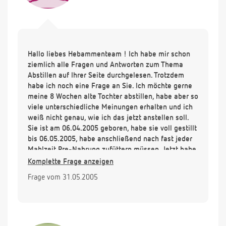
Hallo liebes Hebammenteam ! Ich habe mir schon
ziemlich alle Fragen und Antworten zum Thema
Abstillen auf Ihrer Seite durchgelesen. Trotzdem
habe ich noch eine Frage an Sie. Ich möchte gerne
meine 8 Wochen alte Tochter abstillen, habe aber so
viele unterschiedliche Meinungen erhalten und ich
weiß nicht genau, wie ich das jetzt anstellen soll.
Sie ist am 06.04.2005 geboren, habe sie voll gestillt
bis 06.05.2005, habe anschließend nach fast jeder
Mahlzeit Pre-Nahrung zufüttern müssen. Jetzt habe
ich keine Lust mehr zu stillen (Meine Tochter will
Komplette Frage anzeigen
auch irgendwie nicht mehr richtig !?!) und möchte
Frage vom 31.05.2005
abstillen. Die Nachtmahlzeit möchte ich noch so
lange wie möglich stillen. Wie lange kann ich noch
mit Milch in der Nacht rechnen? Außerdem leidet
mein Kind an starken Blähungen und zudem noch
an Verstopfung. Habe deshalb von Alete Pre auf