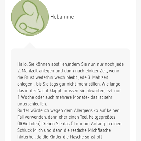
Töpfer Pre probiotisch umgestellt. Wie kann ich ihr
sonst noch helfen, ich gebe ihr Sab-Tropfen und
Hebamme
warme Kirschkernkissen, jetzt habe ich von einem
winzigem Stückchen Butter in der Flasche gehört
(soll nach 3 Tagen abführend wirken) traue mich
aber nicht wegen der Kuhmilch. Ich bedanke mich
im Voraus. Alles Liebe, Claudia
Hallo, Sie können abstillen,indem Sie nun nur noch jede
2. Mahlzeit anlegen und dann nach einiger Zeit, wenn
die Brust weiterhin weich bleibt jede 3. Mahlzeit
anlegen... bis Sie tags gar nicht mehr stillen. Wie lange
das in der Nacht klappt, müssen Sie abwarten, evt. nur
1 Woche oder auch mehrere Monate- das ist sehr
unterschiedlich.
Butter würde ich wegen dem Allergierisiko auf keinen
Fall verwenden, dann eher einen Teel. kaltgepreßtes
Öl(Bioladen). Geben Sie das Öl nur am Anfang in einen
Schluck Milch und dann die restliche Milchflasche
hinterher, da die Kinder die Flasche sonst oft