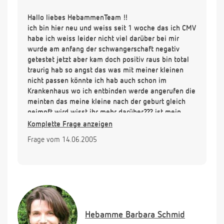
Hallo liebes HebammenTeam !!
ich bin hier neu und weiss seit 1 woche das ich CMV
habe ich weiss leider nicht viel darüber bei mir
wurde am anfang der schwangerschaft negativ
getestet jetzt aber kam doch positiv raus bin total
traurig hab so angst das was mit meiner kleinen
nicht passen könnte ich hab auch schon im
Krankenhaus wo ich entbinden werde angerufen die
meinten das meine kleine nach der geburt gleich
geimpft wird wisst ihr mehr darüber??? ist mein
baby geimpft heisst das das es nie weider den virus
Komplette Frage anzeigen
haben kann?? und ausserdem wird das virus ja auch
Frage vom 14.06.2005
durch muttermilch übertragen heisst das das er
besser wäre mein baby nicht zu stillen?? hab so viel
fragen und keine antworten !!
machs gut sara+babygirl 36ssw
Hebamme
Barbara Schmid