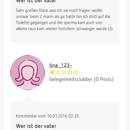
Wer ist der vater
Sehr großen Dank was ich sie noch fragen wollte
unswar beim 2 mann als gv hatte bin ich dirct auf die
Toilette gegangen und die sperma kam.auch von
alleine raus kam wieder trotzdem schwanger werde LG
tina_123-
Gelegenheitsclubber (0 Posts)
Kommentar vom 10.03.2016 02:25
Wer ist der vater