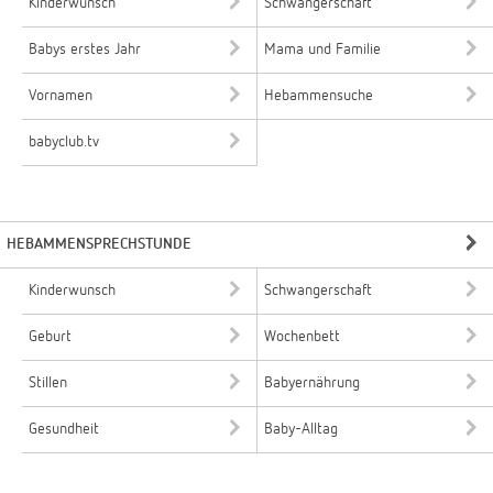
Kinderwunsch
Schwangerschaft
Babys erstes Jahr
Mama und Familie
Vornamen
Hebammensuche
babyclub.tv
HEBAMMENSPRECHSTUNDE
Kinderwunsch
Schwangerschaft
Geburt
Wochenbett
Stillen
Babyernährung
Gesundheit
Baby-Alltag