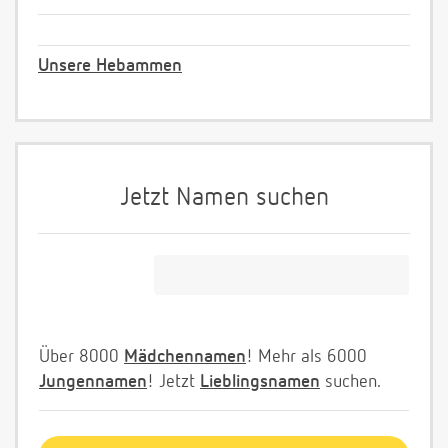
Unsere Hebammen
Jetzt Namen suchen
Über 8000
Mädchennamen
! Mehr als 6000
Jungennamen
! Jetzt
Lieblingsnamen
suchen.