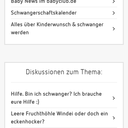
Baby News im babyclub.de
Schwangerschaftskalender
Alles über Kinderwunsch & schwanger
werden
Diskussionen zum Thema:
Hilfe. Bin ich schwanger? Ich brauche
eure Hilfe :)
Leere Fruchthöhle Windei oder doch ein
eckenhocker?