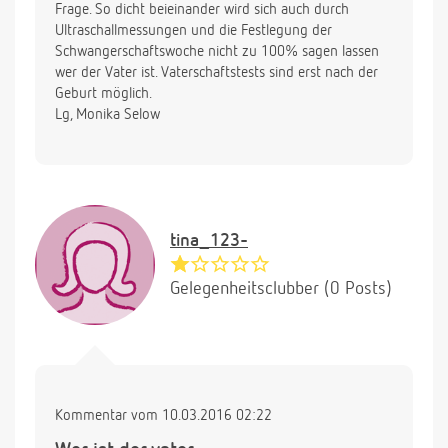
Frage. So dicht beieinander wird sich auch durch
Ultraschallmessungen und die Festlegung der
Schwangerschaftswoche nicht zu 100% sagen lassen
wer der Vater ist. Vaterschaftstests sind erst nach der
Geburt möglich.
Lg, Monika Selow
tina_123-
Gelegenheitsclubber (0 Posts)
Kommentar vom 10.03.2016 02:22