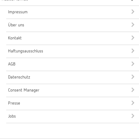
Impressum
Über uns
Kontakt
Haftungsausschluss
AGB
Datenschutz
Consent Manager
Presse
Jobs