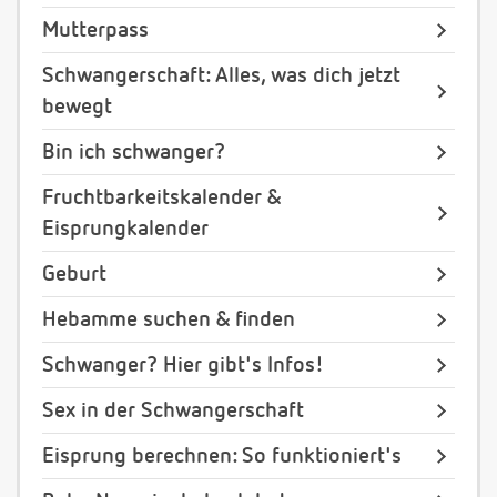
Mutterpass
Schwangerschaft: Alles, was dich jetzt
bewegt
Bin ich schwanger?
Fruchtbarkeitskalender &
Eisprungkalender
Geburt
Hebamme suchen & finden
Schwanger? Hier gibt's Infos!
Sex in der Schwangerschaft
Eisprung berechnen: So funktioniert's