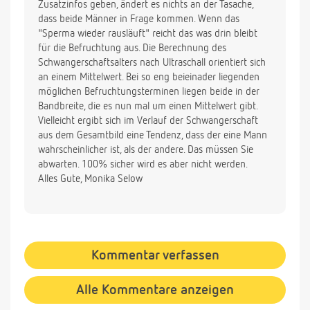
Zusatzinfos geben, ändert es nichts an der Tasache,
dass beide Männer in Frage kommen. Wenn das
"Sperma wieder rausläuft" reicht das was drin bleibt
für die Befruchtung aus. Die Berechnung des
Schwangerschaftsalters nach Ultraschall orientiert sich
an einem Mittelwert. Bei so eng beieinader liegenden
möglichen Befruchtungsterminen liegen beide in der
Bandbreite, die es nun mal um einen Mittelwert gibt.
Vielleicht ergibt sich im Verlauf der Schwangerschaft
aus dem Gesamtbild eine Tendenz, dass der eine Mann
wahrscheinlicher ist, als der andere. Das müssen Sie
abwarten. 100% sicher wird es aber nicht werden.
Alles Gute, Monika Selow
Kommentar verfassen
Alle Kommentare anzeigen