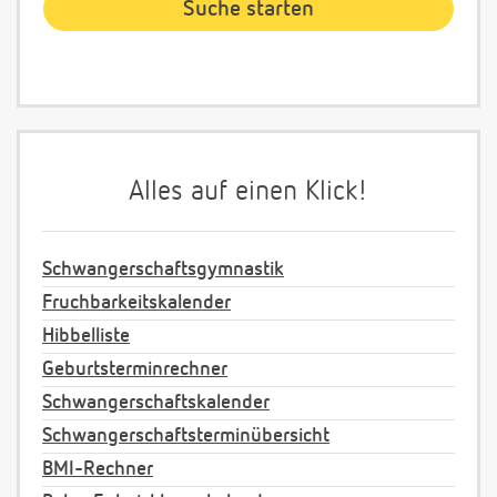
Alles auf einen Klick!
Schwangerschaftsgymnastik
Fruchbarkeitskalender
Hibbelliste
Geburtsterminrechner
Schwangerschaftskalender
Schwangerschaftsterminübersicht
BMI-Rechner