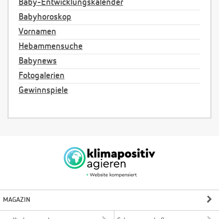
Baby-Entwicklungskalender
Babyhoroskop
Vornamen
Hebammensuche
Babynews
Fotogalerien
Gewinnspiele
MAGAZIN