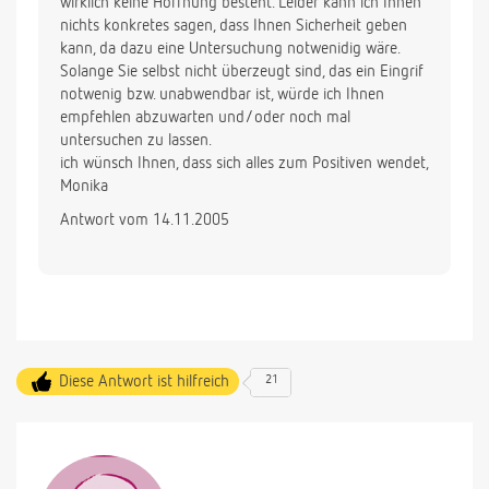
wirklich keine Hoffnung besteht. Leider kann ich Ihnen
Was hätte in diesem Stadium der Schwangerschaft
nichts konkretes sagen, dass Ihnen Sicherheit geben
zu erkennen sein müssen? Und kann sich ein
kann, da dazu eine Untersuchung notwenidig wäre.
Embryo evt. auch verstecken?
Solange Sie selbst nicht überzeugt sind, das ein Eingrif
notwenig bzw. unabwendbar ist, würde ich Ihnen
Vielen Dank im Voraus und liebe Grüße,
empfehlen abzuwarten und/oder noch mal
untersuchen zu lassen.
Nadine.
ich wünsch Ihnen, dass sich alles zum Positiven wendet,
Monika
Antwort vom 14.11.2005
Diese Antwort ist hilfreich
21