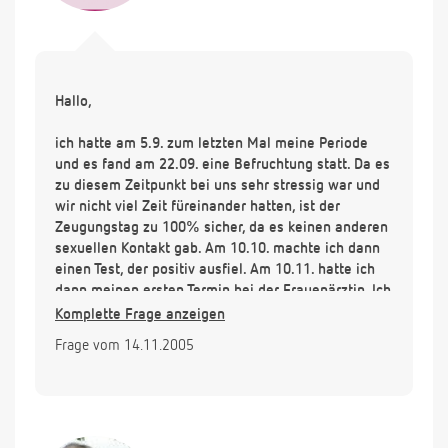
Hallo,
ich hatte am 5.9. zum letzten Mal meine Periode
und es fand am 22.09. eine Befruchtung statt. Da es
zu diesem Zeitpunkt bei uns sehr stressig war und
wir nicht viel Zeit füreinander hatten, ist der
Zeugungstag zu 100% sicher, da es keinen anderen
sexuellen Kontakt gab. Am 10.10. machte ich dann
einen Test, der positiv ausfiel. Am 10.11. hatte ich
dann meinen ersten Termin bei der Frauenärztin. Ich
berichtete ihr von meinem "Verdacht" schwanger zu
Komplette Frage anzeigen
sein und sie machte auch gleich Chlamydien -
Frage vom 14.11.2005
Abstrich etc. Meine Gebärmutter war vergrößert,
und eine Fruchtblase im Us deutlich erkennbar.
Jedoch machte sie den US vaginal und zeigte mir
zwar die Fruchtblase, wurde dann aber ganz still
und sagte nichts mehr.