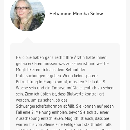
Sie bat mich, mich wieder anzuziehen und ins
Sprechzimmer zu kommen. Dort fragte sie mich, wie
Hebamme
Monika Selow
lange ich gebraucht hätte, um schwanger zu werden
(waren ca. 6 Monate), und erklärte mir dann, dass
es sich wohl um eine missed abortion handeln
würde, erklärte mir das Verfahren einer
Ausschabung und drückte mir eine Überweisung in
die Hand.
Nun bin ich total verunsichert, da meiner meinung
Hallo, Sie haben ganz recht: Ihre Ärztin hätte Ihnen
nach zwar auf dem US weder ein Embryo+
genau erklären müssen was zu sehen ist und welche
Herztätigkeit deutlich zu sehen war, anderseits sie
Möglichkeiten sich aus dem Befund der
mir aber auch nicht sagte, dass keiner vorhanden
Untersuchungen ergeben. Wenn keine spätere
wäre. Sie sagte lediglich etwas von
Befruchtung in Frage kommt, müssten Sie in der 9.
Entwicklungsverzögerung. Ich weiß jetzt weder, ob
Woche sein und ein Embryo müßte eigentlich zu sehen
der Embryo lebt oder nicht, ob er nur in der
sein. Ziemlich üblich ist, dass Blutwerte kontrolliert
Entwicklung zurück ist, oder was ich von ihrer
werden, um zu sehen, ob das
Aussage halten soll. Reicht ein solcher Befund
Schwangerschaftshormon abfällt. Sie können auf jeden
wirklich aus, um eine Ausschabung durchführen zu
Fall eine 2. Meinung einholen, bevor Sie sich zu einer
lassen? Und ist es nicht die Pflicht einer Ärztin mich
Ausschabung entschließen. Möglich ist auch, dass Sie
über den Zustand meiner Schwangerschaft
warten bis von alleine eine Fehlgeburt stattfindet, falls
aufzuklären?