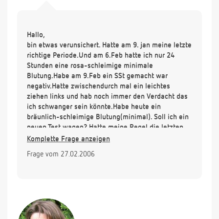
Hallo,
bin etwas verunsichert. Hatte am 9. jan meine letzte
richtige Periode.Und am 6.Feb hatte ich nur 24
Stunden eine rosa-schleimige minimale
Blutung.Habe am 9.Feb ein SSt gemacht war
negativ.Hatte zwischendurch mal ein leichtes
ziehen links und hab noch immer den Verdacht das
ich schwanger sein könnte.Habe heute ein
bräunlich-schleimige Blutung(minimal). Soll ich ein
neuen Test wagen? Hatte meine Regel die letzten
zehn Jahre immer regelmäßig und heftig,kenn
Komplette Frage anzeigen
sowas nicht. Mein Muttermund ist in der Mitte hart
Frage vom 27.02.2006
und außen weich was heißt den das? Ich hätte gern
ein Kind. Bin deshalb wohl am hoffen und
verunsichert. Hab auch noch nie die pille genommen
und habe mit meinem Freund seit oktober
ungeschützten GV. Wäre sehr dankbar für eine
Antwort. Ich mach mir so meine Gedanken.