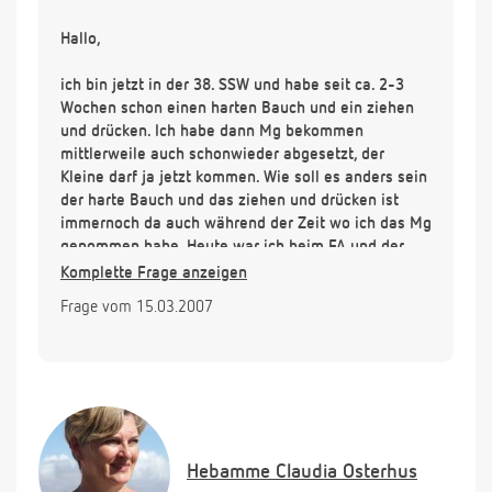
Hallo,
ich bin jetzt in der 38. SSW und habe seit ca. 2-3
Wochen schon einen harten Bauch und ein ziehen
und drücken. Ich habe dann Mg bekommen
mittlerweile auch schonwieder abgesetzt, der
Kleine darf ja jetzt kommen. Wie soll es anders sein
der harte Bauch und das ziehen und drücken ist
immernoch da auch während der Zeit wo ich das Mg
genommen habe. Heute war ich beim FA und der
sagte mir mal wieder "sie haben keine Wehen" - ich
Komplette Frage anzeigen
merk sie aber ?! MM ist auch noch geschl. (etwas
Frage vom 15.03.2007
weich mittlerweile) und der Zervix immernoch
(schon seit 2 1/2 Wochen) auf 2 cm verkürzt. Ist das
normal das sich da nichts tut am Zervix oder träume
ich nur das ich die Wehen habe ??? (im übrigen war
ich vor 2-3 Wochen im KH und da waren auf dem
CTG ca. alle 10 min. die Tiroler Alpen - alles ganz
komisch)
Hebamme
Claudia Osterhus